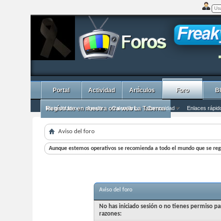
Portal
Actividad
ArtÌculos
Foro
B
Inicio del foro
Regístrate en nuestra otra web La Taberna
Ayuda
Calendario
Comunidad
Enlaces rápid
Aviso del foro
Aunque estemos operativos se recomienda a todo el mundo que se regi
Aviso del foro
No has iniciado sesión o no tienes permiso pa
razones: