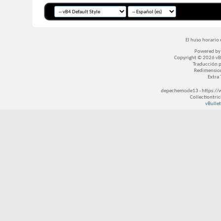
El huso horario 
Powered b
Copyright © 2026 vBul
Traducción 
Redimensio
Extra
depechemode13 - https://
Collectiontri
vBullet