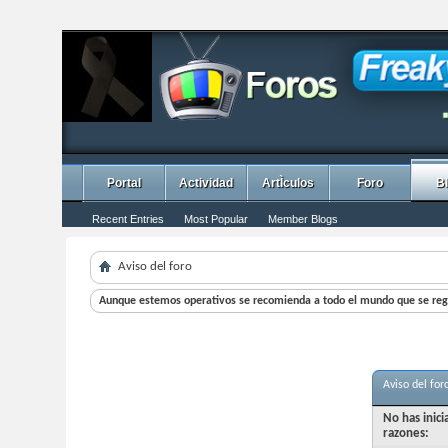
Portal
Actividad
ArtÌculos
Foro
B
Recent Entries
Most Popular
Member Blogs
Aviso del foro
Aunque estemos operativos se recomienda a todo el mundo que se regi
Aviso del for
No has inic
razones: