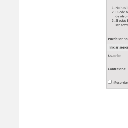
No has i
Puede se
de otro 
Si estás
ser acti
Puede ser ne
Iniciar sesió
Usuario:
Contraseña:
¿Recorda