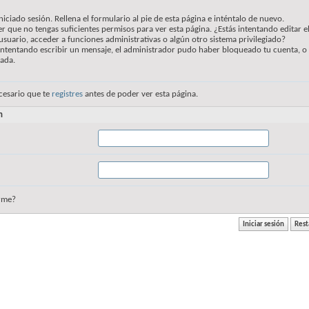
niciado sesión. Rellena el formulario al pie de esta página e inténtalo de nuevo.
r que no tengas suficientes permisos para ver esta página. ¿Estás intentando editar e
usuario, acceder a funciones administrativas o algún otro sistema privilegiado?
 intentando escribir un mensaje, el administrador pudo haber bloqueado tu cuenta, o
vada.
cesario que te
registres
antes de poder ver esta página.
n
rme?