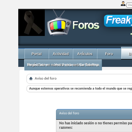
Portal
Actividad
ArtÌculos
Foro
B
Recent Entries
Regístrate en nuestra otra web La Taberna
Most Popular
Member Blogs
Aviso del foro
Aunque estemos operativos se recomienda a todo el mundo que se regi
Aviso del foro
No has iniciado sesión o no tienes permiso pa
razones: