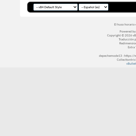
El huso horario 
Powered b
Copyright © 2026 vBul
Traducción 
Redimensio
Extra
depechemode13 - https://
Collectiontri
vBullet