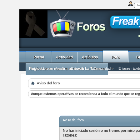
Portal
Actividad
ArtÌculos
Foro
B
Inicio del foro
Regístrate en nuestra otra web La Taberna
Ayuda
Calendario
Comunidad
Enlaces rápid
Aviso del foro
Aunque estemos operativos se recomienda a todo el mundo que se regi
Aviso del foro
No has iniciado sesión o no tienes permiso pa
razones: