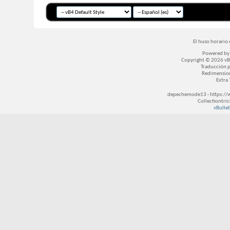
El huso horario 
Powered b
Copyright © 2026 vBul
Traducción 
Redimensio
Extra
depechemode13 - https://
Collectiontri
vBullet