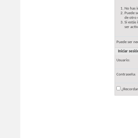
No has i
Puede se
de otro 
Si estás
ser acti
Puede ser ne
Iniciar sesió
Usuario:
Contraseña:
¿Recorda