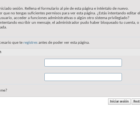
niciado sesión. Rellena el formulario al pie de esta página e inténtalo de nuevo.
r que no tengas suficientes permisos para ver esta página. ¿Estás intentando editar e
usuario, acceder a funciones administrativas o algún otro sistema privilegiado?
 intentando escribir un mensaje, el administrador pudo haber bloqueado tu cuenta, o
vada.
cesario que te
registres
antes de poder ver esta página.
n
rme?