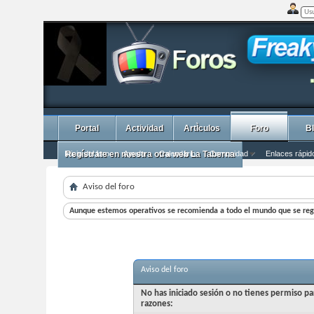
Portal
Actividad
ArtÌculos
Foro
B
Inicio del foro
Regístrate en nuestra otra web La Taberna
Ayuda
Calendario
Comunidad
Enlaces rápid
Aviso del foro
Aunque estemos operativos se recomienda a todo el mundo que se regi
Aviso del foro
No has iniciado sesión o no tienes permiso pa
razones: