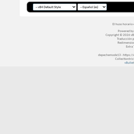
El huso horario 
Powered b
Copyright © 2026 vBul
Traducción 
Redimensio
Extra
depechemode13 - https://
Collectiontri
vBullet