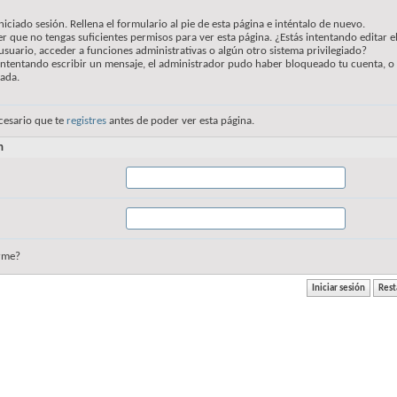
niciado sesión. Rellena el formulario al pie de esta página e inténtalo de nuevo.
r que no tengas suficientes permisos para ver esta página. ¿Estás intentando editar e
usuario, acceder a funciones administrativas o algún otro sistema privilegiado?
 intentando escribir un mensaje, el administrador pudo haber bloqueado tu cuenta, o
vada.
cesario que te
registres
antes de poder ver esta página.
n
rme?