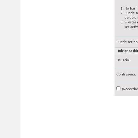
No has i
Puede se
de otro 
Si estás
ser acti
Puede ser ne
Iniciar sesió
Usuario:
Contraseña:
¿Recorda