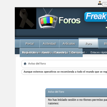
Portal
Actividad
ArtÌculos
Foro
B
Inicio del foro
Regístrate en nuestra otra web La Taberna
Ayuda
Calendario
Comunidad
Enlaces rápid
Aviso del foro
Aunque estemos operativos se recomienda a todo el mundo que se regi
Aviso del foro
No has iniciado sesión o no tienes permiso pa
razones: