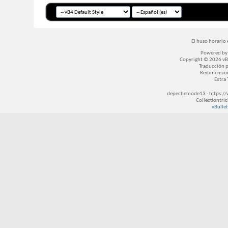
El huso horario 
Powered b
Copyright © 2026 vBul
Traducción 
Redimensio
Extra
depechemode13 - https://
Collectiontri
vBullet