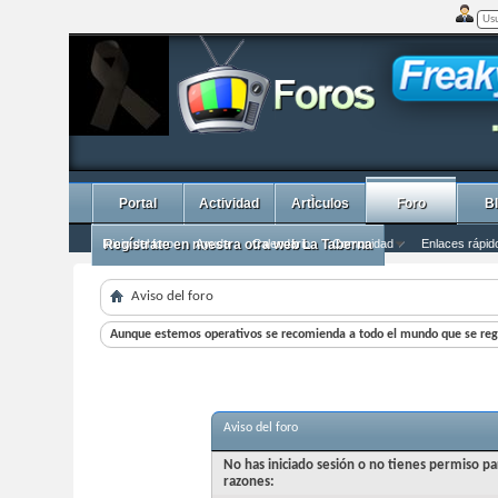
Portal
Actividad
ArtÌculos
Foro
B
Inicio del foro
Regístrate en nuestra otra web La Taberna
Ayuda
Calendario
Comunidad
Enlaces rápid
Aviso del foro
Aunque estemos operativos se recomienda a todo el mundo que se regi
Aviso del foro
No has iniciado sesión o no tienes permiso pa
razones: