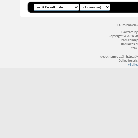
El huso horario 
Powered b
Copyright © 2026 vBul
Traducción 
Redimensio
Extra
depechemode13 - https://
Collectiontri
vBullet