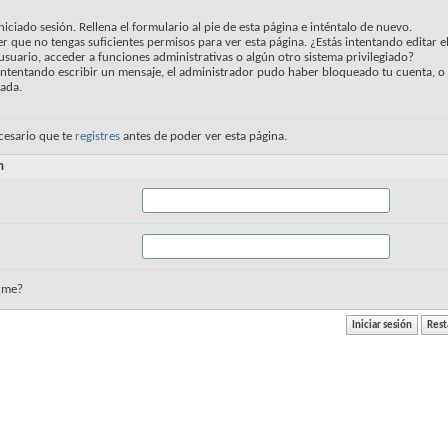
niciado sesión. Rellena el formulario al pie de esta página e inténtalo de nuevo.
r que no tengas suficientes permisos para ver esta página. ¿Estás intentando editar e
usuario, acceder a funciones administrativas o algún otro sistema privilegiado?
 intentando escribir un mensaje, el administrador pudo haber bloqueado tu cuenta, o
vada.
cesario que te
registres
antes de poder ver esta página.
n
rme?