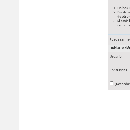
No has i
Puede se
de otro 
Si estás
ser acti
Puede ser ne
Iniciar sesió
Usuario:
Contraseña:
¿Recorda