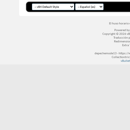
El huso horario 
Powered b
Copyright © 2026 vBul
Traducción 
Redimensio
Extra
depechemode13 - https://
Collectiontri
vBullet