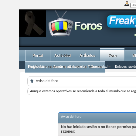
Portal
Actividad
ArtÌculos
Foro
B
Inicio del foro
Regístrate en nuestra otra web La Taberna
Ayuda
Calendario
Comunidad
Enlaces rápid
Aviso del foro
Aunque estemos operativos se recomienda a todo el mundo que se regi
Aviso del foro
No has iniciado sesión o no tienes permiso pa
razones: