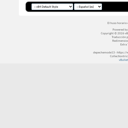
El huso horario 
Powered b
Copyright © 2026 vBul
Traducción 
Redimensio
Extra
depechemode13 - https://
Collectiontri
vBullet