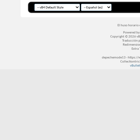
El huso horario 
Powered b
Copyright © 2026 vBul
Traducción 
Redimensio
Extra
depechemode13 - https://
Collectiontri
vBullet