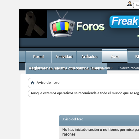
Portal
Actividad
ArtÌculos
Foro
B
Inicio del foro
Regístrate en nuestra otra web La Taberna
Ayuda
Calendario
Comunidad
Enlaces rápid
Aviso del foro
Aunque estemos operativos se recomienda a todo el mundo que se regi
Aviso del foro
No has iniciado sesión o no tienes permiso pa
razones: