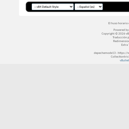
El huso horario 
Powered b
Copyright © 2026 vBul
Traducción 
Redimensio
Extra
depechemode13 - https://
Collectiontri
vBullet