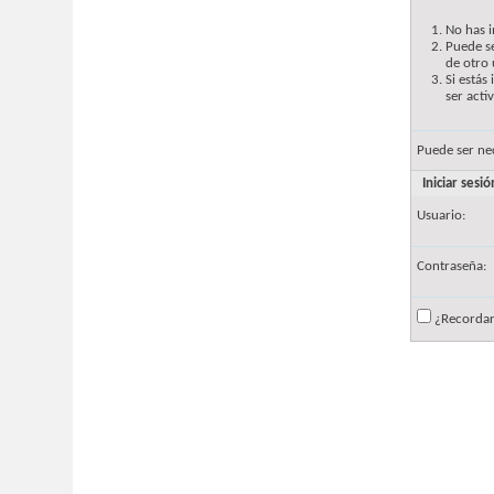
No has i
Puede se
de otro 
Si estás
ser acti
Puede ser ne
Iniciar sesió
Usuario:
Contraseña:
¿Recorda