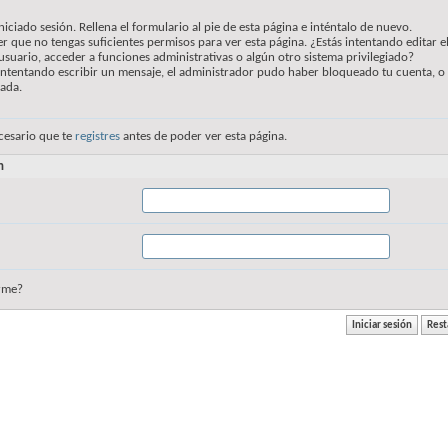
niciado sesión. Rellena el formulario al pie de esta página e inténtalo de nuevo.
r que no tengas suficientes permisos para ver esta página. ¿Estás intentando editar e
usuario, acceder a funciones administrativas o algún otro sistema privilegiado?
 intentando escribir un mensaje, el administrador pudo haber bloqueado tu cuenta, o
vada.
cesario que te
registres
antes de poder ver esta página.
n
rme?