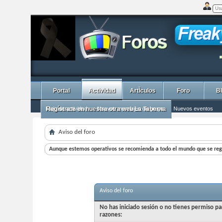
Portal
Actividad
ArtÌculos
Foro
B
Flujo de actividad
Regístrate en nuestra otra web La Taberna
Nuevos mensajes de grupo
Nuevos eventos
Aviso del foro
Aunque estemos operativos se recomienda a todo el mundo que se regi
Aviso del foro
No has iniciado sesión o no tienes permiso pa
razones: