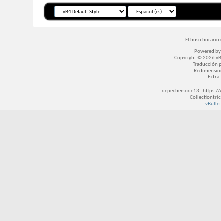
El huso horario 
Powered b
Copyright © 2026 vBul
Traducción 
Redimensio
Extra
depechemode13 - https://
Collectiontri
vBullet