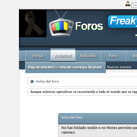
Portal
Actividad
ArtÌculos
Foro
B
Flujo de actividad
Regístrate en nuestra otra web La Taberna
Nuevos mensajes de grupo
Nuevos eventos
Aviso del foro
Aunque estemos operativos se recomienda a todo el mundo que se regi
Aviso del foro
No has iniciado sesión o no tienes permiso pa
razones: