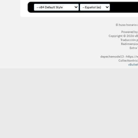
El huso horario 
Powered b
Copyright © 2026 vBul
Traducción 
Redimensio
Extra
depechemode13 - https://
Collectiontri
vBullet