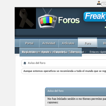
Portal
Actividad
ArtÌculos
Foro
B
Inicio del foro
Regístrate en nuestra otra web La Taberna
Ayuda
Calendario
Comunidad
Enlaces rápid
Aviso del foro
Aunque estemos operativos se recomienda a todo el mundo que se regi
Aviso del foro
No has iniciado sesión o no tienes permiso pa
razones: