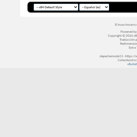
El huso horario 
Powered b
Copyright © 2026 vBul
Traducción 
Redimensio
Extra
depechemode13 - https://
Collectiontri
vBullet