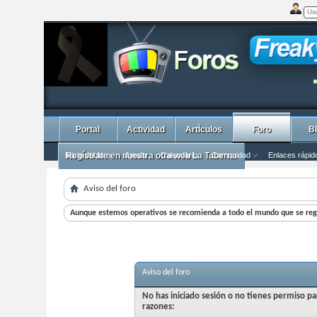
Portal
Actividad
ArtÌculos
Foro
B
Inicio del foro
Regístrate en nuestra otra web La Taberna
Ayuda
Calendario
Comunidad
Enlaces rápid
Aviso del foro
Aunque estemos operativos se recomienda a todo el mundo que se regi
Aviso del foro
No has iniciado sesión o no tienes permiso pa
razones: