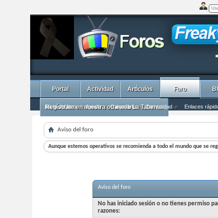
Portal
Actividad
ArtÌculos
Foro
B
Inicio del foro
Regístrate en nuestra otra web La Taberna
Ayuda
Calendario
Comunidad
Enlaces rápid
Aviso del foro
Aunque estemos operativos se recomienda a todo el mundo que se regi
Aviso del foro
No has iniciado sesión o no tienes permiso pa
razones: