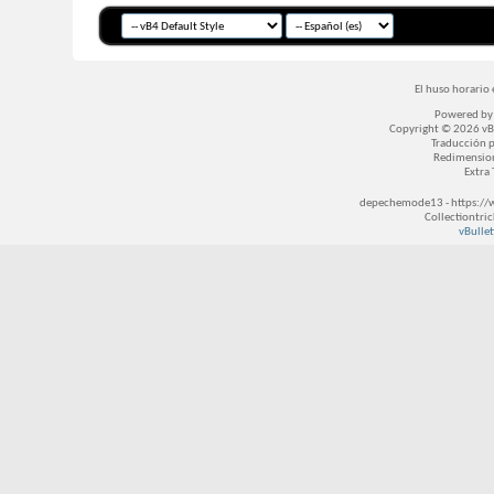
El huso horario 
Powered b
Copyright © 2026 vBul
Traducción 
Redimensio
Extra
depechemode13 - https://
Collectiontri
vBullet